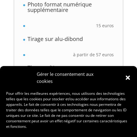
Photo format numérique
supplémentaire
15 euros
Tirage sur alu-dibond
à partir de 57 euros
Tirages d’Art
Gérer le consentement aux
cookies
à partir de 15 euros
Pour offrir les meilleures expériences, nous utilisons des technologies
telles que les cookies pour stocker et/ou accéder aux informations des
Bain de lait + fleurs
appareils. Le fait de consentir à ces technologies nous permettra de
traiter des données telles que le comportement de navigation ou les ID
uniques sur ce site. Le fait de ne pas consentir ou de retirer son
30 euros
consentement peut avoir un effet négatif sur certaines caractéristiques
et fonctions.