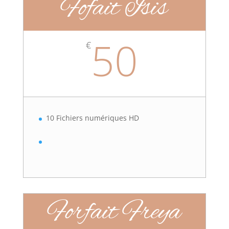
Fofait Isis
50
€
10 Fichiers numériques HD
Forfait Freya