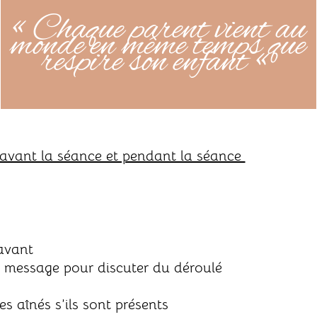
« Chaque parent vient au
monde en même temps que
respire son enfant «
r avant la séance et pendant la séance
avant
 message pour discuter du déroulé
s aînés s’ils sont présents