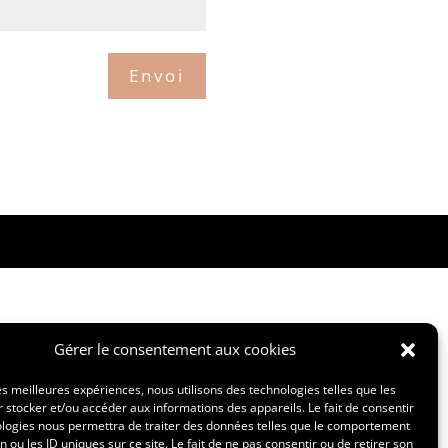
Envoi
Gérer le consentement aux cookies
les meilleures expériences, nous utilisons des technologies telles que les
 stocker et/ou accéder aux informations des appareils. Le fait de consentir
ologies nous permettra de traiter des données telles que le comportement
n ou les ID uniques sur ce site. Le fait de ne pas consentir ou de retirer son