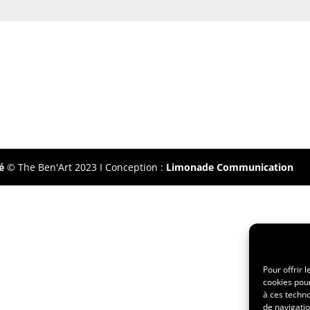
é
© The Ben'Art 2023 I Conception :
Limonade Communication
Pour offrir 
cookies pour
à ces techn
de navigatio