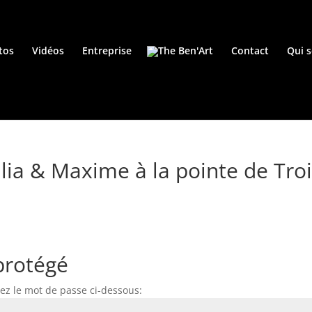
tos
Vidéos
Entreprise
Contact
Qui 
ia & Maxime à la pointe de Troi
protégé
pez le mot de passe ci-dessous: