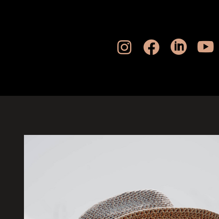



