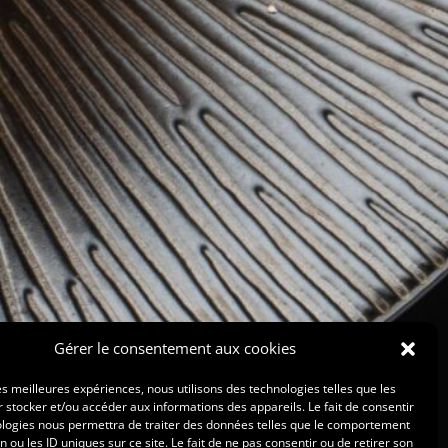
Gérer le consentement aux cookies
les meilleures expériences, nous utilisons des technologies telles que les
 stocker et/ou accéder aux informations des appareils. Le fait de consentir
ologies nous permettra de traiter des données telles que le comportement
n ou les ID uniques sur ce site. Le fait de ne pas consentir ou de retirer son