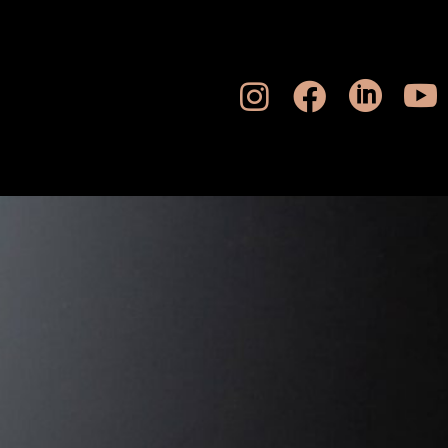



